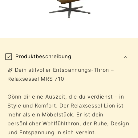
E
i
Produktbeschreibung
n
k
🌿 Dein stilvoller Entspannungs-Thron –
l
Relaxsessel MRS 710
a
p
Gönn dir eine Auszeit, die du verdienst – in
p
Style und Komfort. Der Relaxsessel Lion ist
b
mehr als ein Möbelstück: Er ist dein
a
persönlicher Wohlfühlthron, der Ruhe, Design
r
und Entspannung in sich vereint.
e