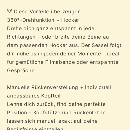
r
💡 Diese Vorteile überzeugen:
I
360°-Drehfunktion + Hocker
n
Drehe dich ganz entspannt in jede
h
Richtungen – oder breite deine Beine auf
a
dem passenden Hocker aus. Der Sessel folgt
l
dir mühelos in jeden deiner Momente – ideal
t
für gemütliche Filmabende oder entspannte
Gespräche.
Manuelle Rückenverstellung + individuell
anpassbares Kopfteil
Lehne dich zurück, find deine perfekte
Position – Kopfstütze und Rückenlehne
lassen sich manuell exakt auf deine
Bedürfnisse einstellen.