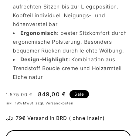
aufrechten Sitzen bis zur Liegeposition.
Kopfteil individuell Neigungs- und
höhenverstellbar
Ergonomisch:
bester Sitzkomfort durch
ergonomische Polsterung. Besonders
bequemer Rücken durch leichte Wölbung.
Design-Highlight:
Kombination aus
Trendstoff Boucle creme und Holzarmteil
Eiche natur
Normaler
Verkaufspreis
849,00 €
Sale
1.575,00 €
Preis
inkl. 19% MwSt. zzgl. Versandkosten
79€ Versand in BRD ( ohne Inseln)