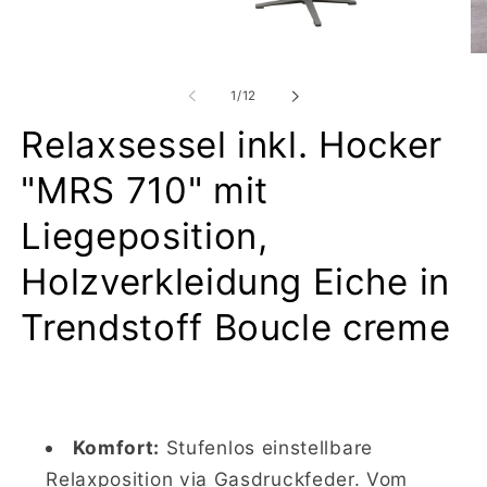
Medien
1
Me
in
2
Modal
in
von
1
/
12
öffnen
Mo
öf
Relaxsessel inkl. Hocker
"MRS 710" mit
Liegeposition,
Holzverkleidung Eiche in
Trendstoff Boucle creme
Komfort:
Stufenlos einstellbare
Relaxposition via Gasdruckfeder. Vom